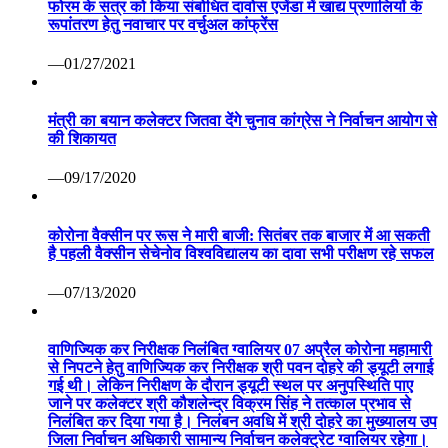
फोरम के सत्र को किया संबोधित दावोस एजेंडा में खाद्य प्रणालियों के
रूपांतरण हेतु नवाचार पर वर्चुअल कांफ्रेंस
—01/27/2021
मंत्री का बयान कलेक्टर जितवा देंगे चुनाव कांग्रेस ने निर्वाचन आयोग से
की शिकायत
—09/17/2020
कोरोना वैक्सीन पर रूस ने मारी बाजी: सितंबर तक बाजार में आ सकती
है पहली वैक्सीन सेचेनोव विश्वविद्यालय का दावा सभी परीक्षण रहे सफल
—07/13/2020
वाणिज्यिक कर निरीक्षक निलंबित ग्वालियर 07 अप्रैल कोरोना महामारी
से निपटने हेतु वाणिज्यिक कर निरीक्षक श्री पवन दोहरे की ड्यूटी लगाई
गई थी। लेकिन निरीक्षण के दौरान ड्यूटी स्थल पर अनुपस्थिति पाए
जाने पर कलेक्टर श्री कौशलेन्द्र विक्रम सिंह ने तत्काल प्रभाव से
निलंबित कर दिया गया है। निलंबन अवधि में श्री दोहरे का मुख्यालय उप
जिला निर्वाचन अधिकारी सामान्य निर्वाचन कलेक्ट्रेट ग्वालियर रहेगा।