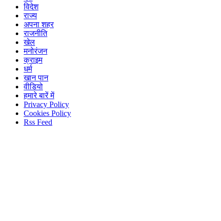
विदेश
राज्य
अपना शहर
राजनीति
खेल
मनोरंजन
क्राइम
धर्म
खान पान
वीडियो
हमारे बारें में
Privacy Policy
Cookies Policy
Rss Feed