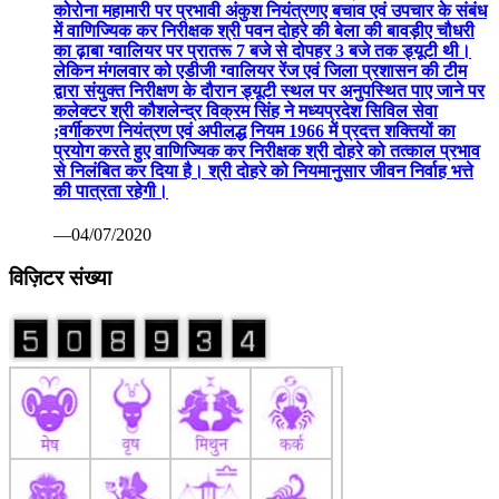
कोरोना महामारी पर प्रभावी अंकुश नियंत्रणए बचाव एवं उपचार के संबंध
में वाणिज्यिक कर निरीक्षक श्री पवन दोहरे की बेला की बावड़ीए चौधरी
का ढ़ाबा ग्वालियर पर प्रातरू 7 बजे से दोपहर 3 बजे तक ड्यूटी थी।
लेकिन मंगलवार को एडीजी ग्वालियर रेंज एवं जिला प्रशासन की टीम
द्वारा संयुक्त निरीक्षण के दौरान ड्यूटी स्थल पर अनुपस्थित पाए जाने पर
कलेक्टर श्री कौशलेन्द्र विक्रम सिंह ने मध्यप्रदेश सिविल सेवा
;वर्गीकरण नियंत्रण एवं अपीलद्ध नियम 1966 में प्रदत्त शक्तियों का
प्रयोग करते हुए वाणिज्यिक कर निरीक्षक श्री दोहरे को तत्काल प्रभाव
से निलंबित कर दिया है। श्री दोहरे को नियमानुसार जीवन निर्वाह भत्ते
की पात्रता रहेगी।
—04/07/2020
विज़िटर संख्या