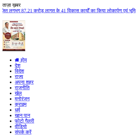
ताज़ा ख़बर
़ लागत के 41 विकास कार्यों का किया लोकार्पण एवं भूमिपूजन कुलैथ क्षेत्र के वि
होम
देश
विदेश
राज्य
अपना शहर
राजनीति
खेल
मनोरंजन
क्राइम
धर्म
खान पान
फोटो गैलरी
वीडियो
संपर्क करें