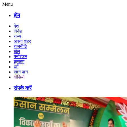
Menu
होम
देश
विदेश
राज्य
अपना शहर
राजनीति
खेल
मनोरंजन
क्राइम
धर्म
खान पान
वीडियो
संपर्क करें