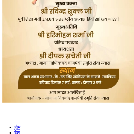
होम
देश