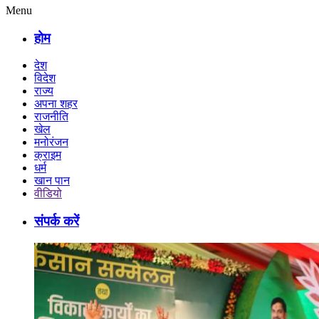
Menu
होम
देश
विदेश
राज्य
अपना शहर
राजनीति
खेल
मनोरंजन
क्राइम
धर्म
खान पान
वीडियो
संपर्क करें