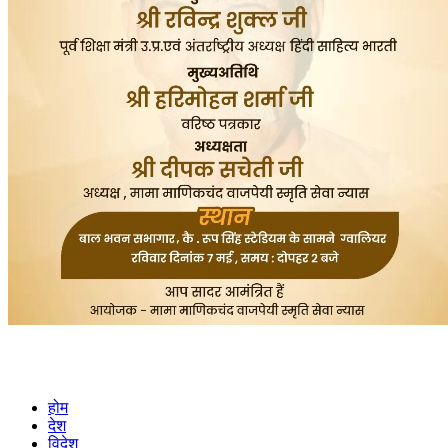
होम
देश
विदेश