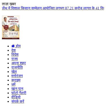
ताज़ा ख़बर
िसान सम्मेलन आयोजित लगभग 87.21 करोड़ लागत के 41 विकास कार्यों का किया लोकार्
होम
देश
विदेश
राज्य
अपना शहर
राजनीति
खेल
मनोरंजन
क्राइम
धर्म
खान पान
फोटो गैलरी
वीडियो
संपर्क करें