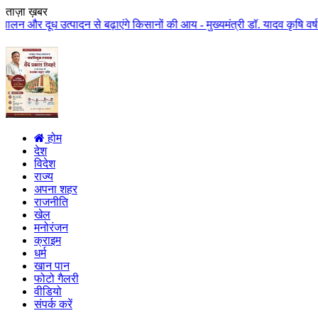
ताज़ा ख़बर
पादन से बढ़ाएंगे किसानों की आय - मुख्यमंत्री डॉ. यादव कृषि वर्ष में एक लाख क
होम
देश
विदेश
राज्य
अपना शहर
राजनीति
खेल
मनोरंजन
क्राइम
धर्म
खान पान
फोटो गैलरी
वीडियो
संपर्क करें