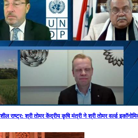
ल राष्ट्र: श्री तोमर केंद्रीय कृषि मंत्री ने श्री तोमर वर्ल्ड इकॉनो