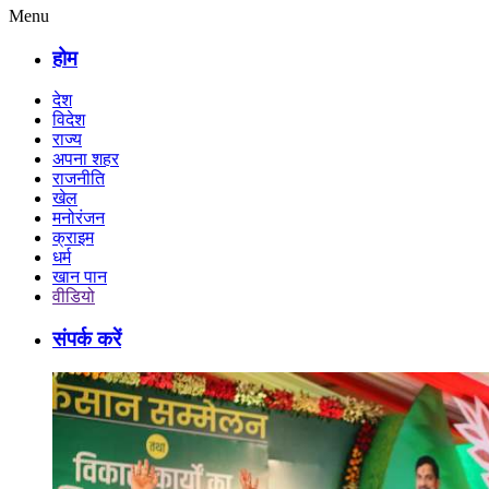
Menu
होम
देश
विदेश
राज्य
अपना शहर
राजनीति
खेल
मनोरंजन
क्राइम
धर्म
खान पान
वीडियो
संपर्क करें