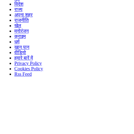
विदेश
राज्य
अपना शहर
राजनीति
खेल
मनोरंजन
क्राइम
धर्म
खान पान
वीडियो
हमारे बारें में
Privacy Policy
Cookies Policy
Rss Feed