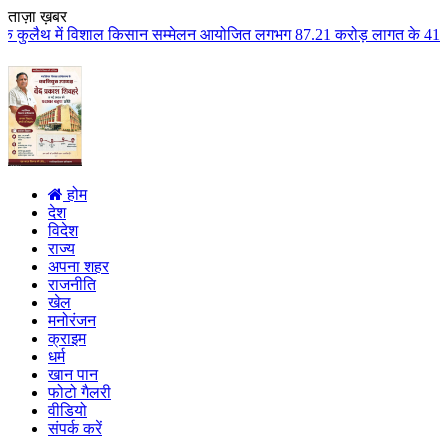
ताज़ा ख़बर
ल किसान सम्मेलन आयोजित लगभग 87.21 करोड़ लागत के 41 विकास कार्यों का किया लोक
होम
देश
विदेश
राज्य
अपना शहर
राजनीति
खेल
मनोरंजन
क्राइम
धर्म
खान पान
फोटो गैलरी
वीडियो
संपर्क करें