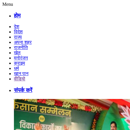
Menu
होम
देश
विदेश
राज्य
अपना शहर
राजनीति
खेल
मनोरंजन
क्राइम
धर्म
खान पान
वीडियो
संपर्क करें