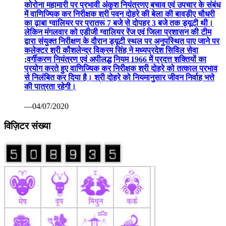
कोरोना महामारी पर प्रभावी अंकुश नियंत्रणए बचाव एवं उपचार के संबंध
में वाणिज्यिक कर निरीक्षक श्री पवन दोहरे की बेला की बावड़ीए चौधरी
का ढ़ाबा ग्वालियर पर प्रातरू 7 बजे से दोपहर 3 बजे तक ड्यूटी थी।
लेकिन मंगलवार को एडीजी ग्वालियर रेंज एवं जिला प्रशासन की टीम
द्वारा संयुक्त निरीक्षण के दौरान ड्यूटी स्थल पर अनुपस्थित पाए जाने पर
कलेक्टर श्री कौशलेन्द्र विक्रम सिंह ने मध्यप्रदेश सिविल सेवा
;वर्गीकरण नियंत्रण एवं अपीलद्ध नियम 1966 में प्रदत्त शक्तियों का
प्रयोग करते हुए वाणिज्यिक कर निरीक्षक श्री दोहरे को तत्काल प्रभाव
से निलंबित कर दिया है। श्री दोहरे को नियमानुसार जीवन निर्वाह भत्ते
की पात्रता रहेगी।
—04/07/2020
विज़िटर संख्या