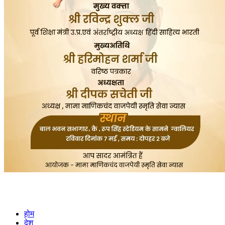
होम
देश