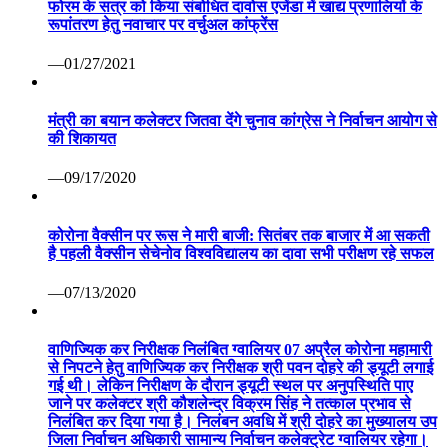
फोरम के सत्र को किया संबोधित दावोस एजेंडा में खाद्य प्रणालियों के
रूपांतरण हेतु नवाचार पर वर्चुअल कांफ्रेंस
—01/27/2021
मंत्री का बयान कलेक्टर जितवा देंगे चुनाव कांग्रेस ने निर्वाचन आयोग से
की शिकायत
—09/17/2020
कोरोना वैक्सीन पर रूस ने मारी बाजी: सितंबर तक बाजार में आ सकती
है पहली वैक्सीन सेचेनोव विश्वविद्यालय का दावा सभी परीक्षण रहे सफल
—07/13/2020
वाणिज्यिक कर निरीक्षक निलंबित ग्वालियर 07 अप्रैल कोरोना महामारी
से निपटने हेतु वाणिज्यिक कर निरीक्षक श्री पवन दोहरे की ड्यूटी लगाई
गई थी। लेकिन निरीक्षण के दौरान ड्यूटी स्थल पर अनुपस्थिति पाए
जाने पर कलेक्टर श्री कौशलेन्द्र विक्रम सिंह ने तत्काल प्रभाव से
निलंबित कर दिया गया है। निलंबन अवधि में श्री दोहरे का मुख्यालय उप
जिला निर्वाचन अधिकारी सामान्य निर्वाचन कलेक्ट्रेट ग्वालियर रहेगा।