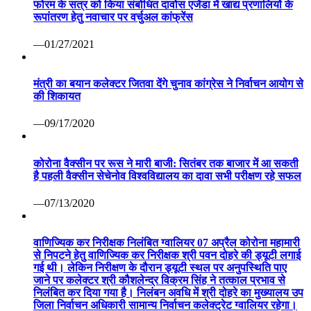
फोरम के सत्र को किया संबोधित दावोस एजेंडा में खाद्य प्रणालियों के
रूपांतरण हेतु नवाचार पर वर्चुअल कांफ्रेंस
—01/27/2021
मंत्री का बयान कलेक्टर जितवा देंगे चुनाव कांग्रेस ने निर्वाचन आयोग से
की शिकायत
—09/17/2020
कोरोना वैक्सीन पर रूस ने मारी बाजी: सितंबर तक बाजार में आ सकती
है पहली वैक्सीन सेचेनोव विश्वविद्यालय का दावा सभी परीक्षण रहे सफल
—07/13/2020
वाणिज्यिक कर निरीक्षक निलंबित ग्वालियर 07 अप्रैल कोरोना महामारी
से निपटने हेतु वाणिज्यिक कर निरीक्षक श्री पवन दोहरे की ड्यूटी लगाई
गई थी। लेकिन निरीक्षण के दौरान ड्यूटी स्थल पर अनुपस्थिति पाए
जाने पर कलेक्टर श्री कौशलेन्द्र विक्रम सिंह ने तत्काल प्रभाव से
निलंबित कर दिया गया है। निलंबन अवधि में श्री दोहरे का मुख्यालय उप
जिला निर्वाचन अधिकारी सामान्य निर्वाचन कलेक्ट्रेट ग्वालियर रहेगा।