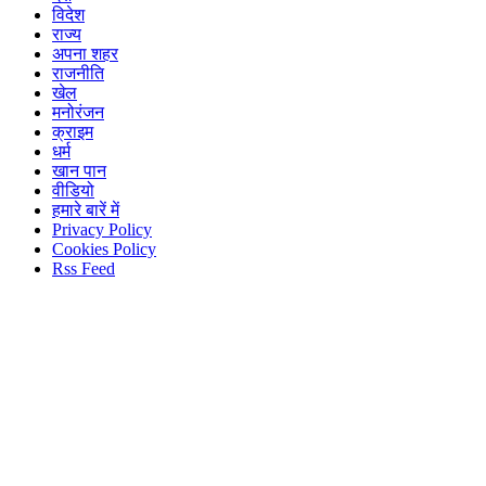
विदेश
राज्य
अपना शहर
राजनीति
खेल
मनोरंजन
क्राइम
धर्म
खान पान
वीडियो
हमारे बारें में
Privacy Policy
Cookies Policy
Rss Feed