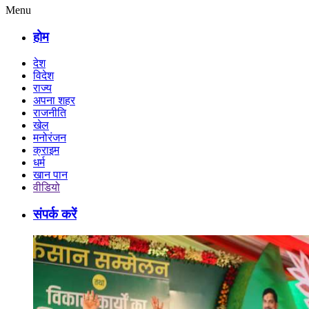
Menu
होम
देश
विदेश
राज्य
अपना शहर
राजनीति
खेल
मनोरंजन
क्राइम
धर्म
खान पान
वीडियो
संपर्क करें