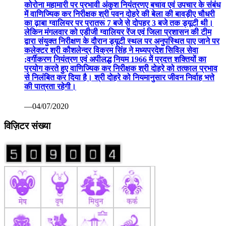
कोरोना महामारी पर प्रभावी अंकुश नियंत्रणए बचाव एवं उपचार के संबंध
में वाणिज्यिक कर निरीक्षक श्री पवन दोहरे की बेला की बावड़ीए चौधरी
का ढ़ाबा ग्वालियर पर प्रातरू 7 बजे से दोपहर 3 बजे तक ड्यूटी थी।
लेकिन मंगलवार को एडीजी ग्वालियर रेंज एवं जिला प्रशासन की टीम
द्वारा संयुक्त निरीक्षण के दौरान ड्यूटी स्थल पर अनुपस्थित पाए जाने पर
कलेक्टर श्री कौशलेन्द्र विक्रम सिंह ने मध्यप्रदेश सिविल सेवा
;वर्गीकरण नियंत्रण एवं अपीलद्ध नियम 1966 में प्रदत्त शक्तियों का
प्रयोग करते हुए वाणिज्यिक कर निरीक्षक श्री दोहरे को तत्काल प्रभाव
से निलंबित कर दिया है। श्री दोहरे को नियमानुसार जीवन निर्वाह भत्ते
की पात्रता रहेगी।
—04/07/2020
विज़िटर संख्या