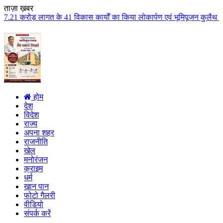
ताज़ा ख़बर
 विकास कार्यों का किया लोकार्पण एवं भूमिपूजन कुलैथ क्षेत्र के विकास के लिये 
होम
देश
विदेश
राज्य
अपना शहर
राजनीति
खेल
मनोरंजन
क्राइम
धर्म
खान पान
फोटो गैलरी
वीडियो
संपर्क करें