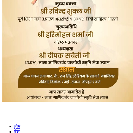
होम
देश