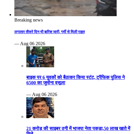
Breaking news
लगातार तीसरे दिन भी बारिश जारी, गर्मी से मिली राहत
— Aug 06 2026
बाइक पर 6 युवकों को बैठाकर किया स्टंट, ट्रैफिक पुलिस ने
6500 का जुर्माना वसूला
— Aug 06 2026
21 करोड़ की साइबर ठगी में भाजपा नेता पकड़ा,50 लाख खाते में
मिले