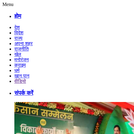
Menu
होम
देश
विदेश
राज्य
अपना शहर
राजनीति
खेल
मनोरंजन
क्राइम
धर्म
खान पान
वीडियो
संपर्क करें