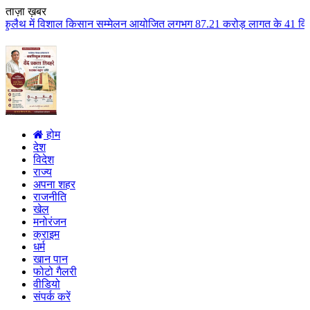
ताज़ा ख़बर
किसान सम्मेलन आयोजित लगभग 87.21 करोड़ लागत के 41 विकास कार्यों का किया लोकार
होम
देश
विदेश
राज्य
अपना शहर
राजनीति
खेल
मनोरंजन
क्राइम
धर्म
खान पान
फोटो गैलरी
वीडियो
संपर्क करें