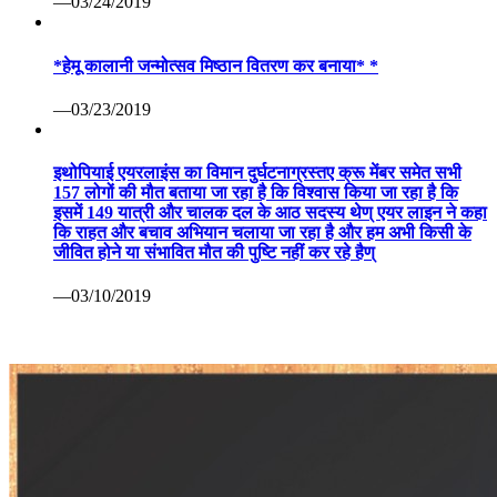
—03/24/2019
*हेमू कालानी जन्मोत्सव मिष्ठान वितरण कर बनाया* *
—03/23/2019
इथोपियाई एयरलाइंस का विमान दुर्घटनाग्रस्तए क्रू मेंबर समेत सभी
157 लोगों की मौत बताया जा रहा है कि विश्वास किया जा रहा है कि
इसमें 149 यात्री और चालक दल के आठ सदस्य थेण् एयर लाइन ने कहा
कि राहत और बचाव अभियान चलाया जा रहा है और हम अभी किसी के
जीवित होने या संभावित मौत की पुष्टि नहीं कर रहे हैण्
—03/10/2019