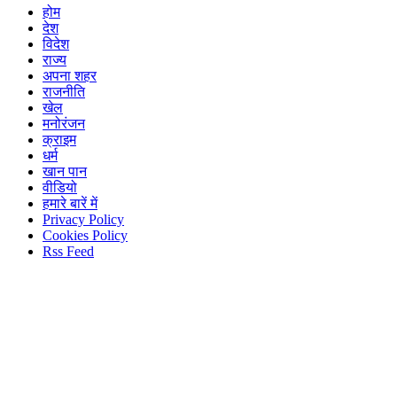
होम
देश
विदेश
राज्य
अपना शहर
राजनीति
खेल
मनोरंजन
क्राइम
धर्म
खान पान
वीडियो
हमारे बारें में
Privacy Policy
Cookies Policy
Rss Feed