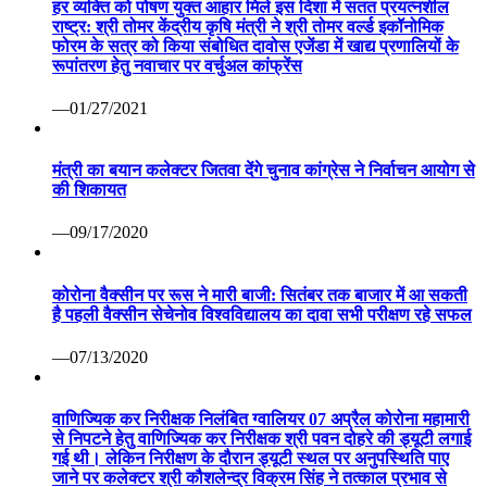
हर व्यक्ति को पोषण युक्त आहार मिले इस दिशा में सतत प्रयत्नशील
राष्ट्र: श्री तोमर केंद्रीय कृषि मंत्री ने श्री तोमर वर्ल्ड इकॉनोमिक
फोरम के सत्र को किया संबोधित दावोस एजेंडा में खाद्य प्रणालियों के
रूपांतरण हेतु नवाचार पर वर्चुअल कांफ्रेंस
—01/27/2021
मंत्री का बयान कलेक्टर जितवा देंगे चुनाव कांग्रेस ने निर्वाचन आयोग से
की शिकायत
—09/17/2020
कोरोना वैक्सीन पर रूस ने मारी बाजी: सितंबर तक बाजार में आ सकती
है पहली वैक्सीन सेचेनोव विश्वविद्यालय का दावा सभी परीक्षण रहे सफल
—07/13/2020
वाणिज्यिक कर निरीक्षक निलंबित ग्वालियर 07 अप्रैल कोरोना महामारी
से निपटने हेतु वाणिज्यिक कर निरीक्षक श्री पवन दोहरे की ड्यूटी लगाई
गई थी। लेकिन निरीक्षण के दौरान ड्यूटी स्थल पर अनुपस्थिति पाए
जाने पर कलेक्टर श्री कौशलेन्द्र विक्रम सिंह ने तत्काल प्रभाव से