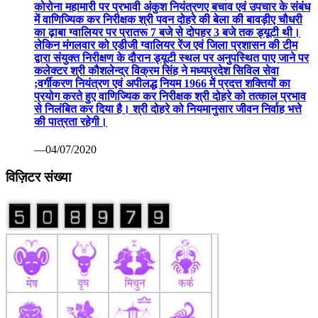
कोरोना महामारी पर प्रभावी अंकुश नियंत्रणए बचाव एवं उपचार के संबंध
में वाणिज्यिक कर निरीक्षक श्री पवन दोहरे की बेला की बावड़ीए चौधरी
का ढ़ाबा ग्वालियर पर प्रातरू 7 बजे से दोपहर 3 बजे तक ड्यूटी थी।
लेकिन मंगलवार को एडीजी ग्वालियर रेंज एवं जिला प्रशासन की टीम
द्वारा संयुक्त निरीक्षण के दौरान ड्यूटी स्थल पर अनुपस्थित पाए जाने पर
कलेक्टर श्री कौशलेन्द्र विक्रम सिंह ने मध्यप्रदेश सिविल सेवा
;वर्गीकरण नियंत्रण एवं अपीलद्ध नियम 1966 में प्रदत्त शक्तियों का
प्रयोग करते हुए वाणिज्यिक कर निरीक्षक श्री दोहरे को तत्काल प्रभाव
से निलंबित कर दिया है। श्री दोहरे को नियमानुसार जीवन निर्वाह भत्ते
की पात्रता रहेगी।
—04/07/2020
विज़िटर संख्या